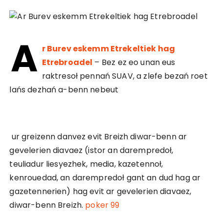
A
r Burev eskemm Etrekeltiek hag
Etrebroadel
– Bez ez eo unan eus
raktresoł pennań SUAV, a zlefe bezań roet
lańs dezhań a-benn nebeut
ur greizenn danvez evit Breizh diwar-benn ar
gevelerien diavaez (istor an darempredoł,
teuliadur liesyezhek, media, kazetennoł,
kenrouedad, an darempredoł gant an dud hag ar
gazetennerien) hag evit ar gevelerien diavaez,
diwar-benn Breizh.
poker 99