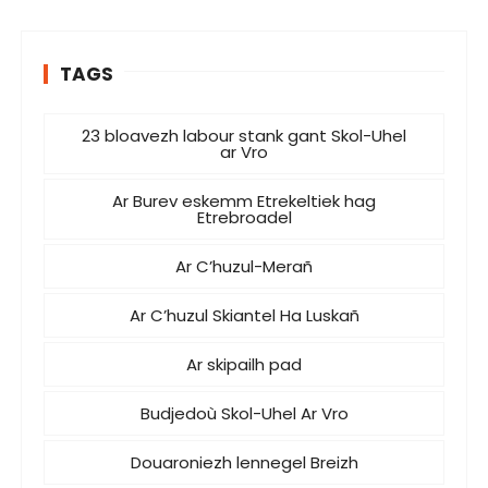
TAGS
23 bloavezh labour stank gant Skol-Uhel
ar Vro
Ar Burev eskemm Etrekeltiek hag
Etrebroadel
Ar C’huzul-Merañ
Ar C’huzul Skiantel Ha Luskañ
Ar skipailh pad
Budjedoù Skol-Uhel Ar Vro
Douaroniezh lennegel Breizh