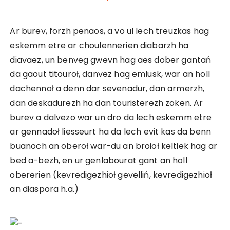
Ar burev, forzh penaos, a vo ul lech treuzkas hag
eskemm etre ar choulennerien diabarzh ha
diavaez, un benveg gwevn hag aes dober gantań
da gaout titouroł, danvez hag emlusk, war an holl
dachennoł a denn dar sevenadur, dan armerzh,
dan deskadurezh ha dan touristerezh zoken. Ar
burev a dalvezo war un dro da lech eskemm etre
ar gennadoł liesseurt ha da lech evit kas da benn
buanoch an oberoł war-du an broioł keltiek hag ar
bed a-bezh, en ur genlabourat gant an holl
obererien (kevredigezhioł gevelliń, kevredigezhioł
an diaspora h.a.)