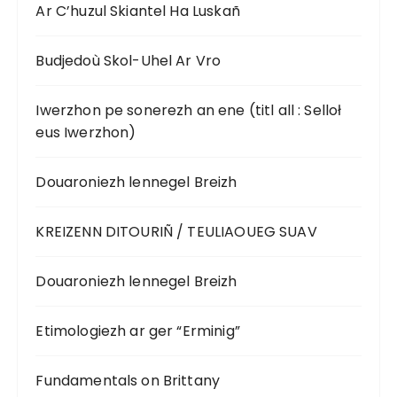
Ar C’huzul Skiantel Ha Luskañ
Budjedoù Skol-Uhel Ar Vro
Iwerzhon pe sonerezh an ene (titl all : Selloł
eus Iwerzhon)
Douaroniezh lennegel Breizh
KREIZENN DITOURIÑ / TEULIAOUEG SUAV
Douaroniezh lennegel Breizh
Etimologiezh ar ger “Erminig”
Fundamentals on Brittany