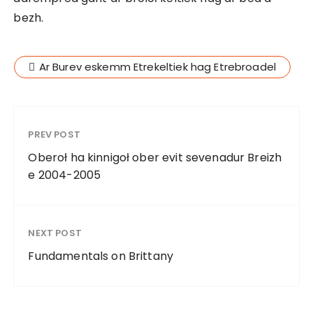
bezh.
Ar Burev eskemm Etrekeltiek hag Etrebroadel
PREV POST
Oberoł ha kinnigoł ober evit sevenadur Breizh
e 2004-2005
NEXT POST
Fundamentals on Brittany