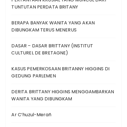
TUNTUTAN PERDATA BRITANY
BERAPA BANYAK WANITA YANG AKAN
DIBUNGKAM TERUS MENERUS
DASAR – DASAR BRITTANY (INSTITUT
CULTUREL DE BRETAGNE)
KASUS PEMERKOSAAN BRITANNY HIGGINS DI
GEDUNG PARLEMEN
DERITA BRITTANY HIGGINS MENGGAMBARKAN
WANITA YANG DIBUNGKAM
Ar C’huzul-Merañ