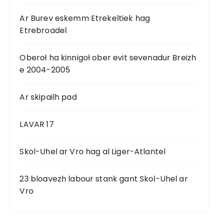
Ar Burev eskemm Etrekeltiek hag
Etrebroadel
Oberoł ha kinnigoł ober evit sevenadur Breizh
e 2004-2005
Ar skipailh pad
LAVAR 17
Skol-Uhel ar Vro hag al Liger-Atlantel
23 bloavezh labour stank gant Skol-Uhel ar
Vro