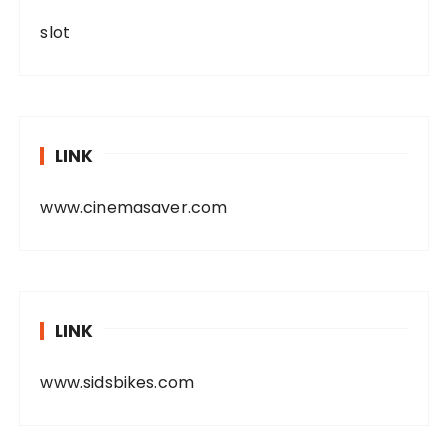
slot
LINK
www.cinemasaver.com
LINK
www.sidsbikes.com