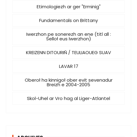
Etimologiezh ar ger "Erminig"
Fundamentals on Brittany
Iwerzhon pe sonerezh an ene (titl all :
Selloł eus Iwerzhon)
KREIZENN DITOURIÑ / TEULIAOUEG SUAV
LAVAR 17
Oberoł ha kinnigoł ober evit sevenadur
Breizh e 2004-2005
Skol-Uhel ar Vro hag al Liger-Atlantel