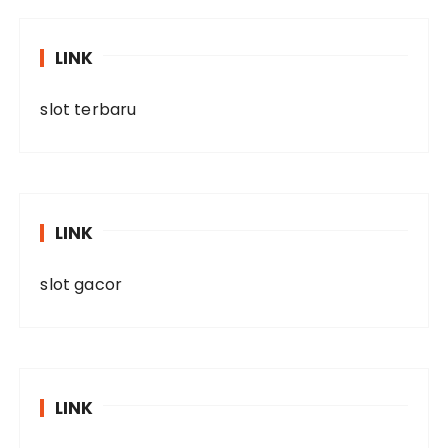
LINK
slot terbaru
LINK
slot gacor
LINK