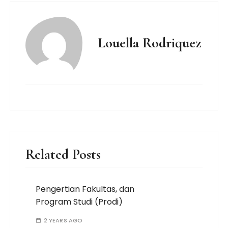
Louella Rodriquez
Related Posts
Pengertian Fakultas, dan
Program Studi (Prodi)
2 YEARS AGO