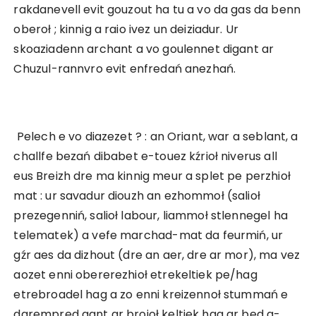
rakdanevell evit gouzout ha tu a vo da gas da benn
oberoł ; kinnig a raio ivez un deiziadur. Ur
skoaziadenn archant a vo goulennet digant ar
Chuzul-rannvro evit enfredań anezhań.
Pelech e vo diazezet ? : an Oriant, war a seblant, a
challfe bezań dibabet e-touez kźrioł niverus all
eus Breizh dre ma kinnig meur a splet pe perzhioł
mat : ur savadur diouzh an ezhommoł (salioł
prezegenniń, salioł labour, liammoł stlennegel ha
telematek) a vefe marchad-mat da feurmiń, ur
gźr aes da dizhout (dre an aer, dre ar mor), ma vez
aozet enni obererezhioł etrekeltiek pe/hag
etrebroadel hag a zo enni kreizennoł stummań e
darempred gant ar broioł keltiek hag ar bed a-