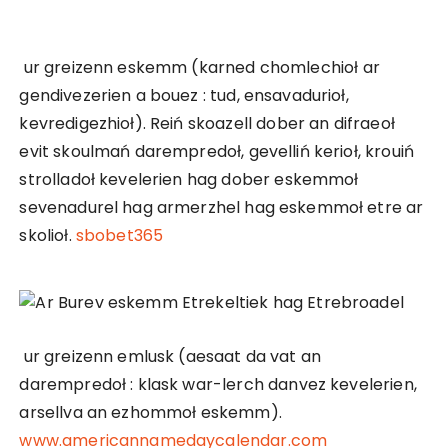
ur greizenn eskemm (karned chomlechioł ar
gendivezerien a bouez : tud, ensavadurioł,
kevredigezhioł). Reiń skoazell dober an difraeoł
evit skoulmań darempredoł, gevelliń kerioł, krouiń
strolladoł kevelerien hag dober eskemmoł
sevenadurel hag armerzhel hag eskemmoł etre ar
skolioł.
sbobet365
ur greizenn emlusk (aesaat da vat an
darempredoł : klask war-lerch danvez kevelerien,
arsellva an ezhommoł eskemm).
www.americannamedaycalendar.com