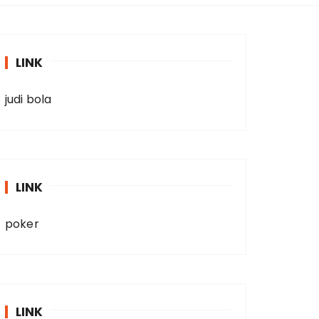
LINK
judi bola
LINK
poker
LINK