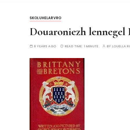
SKOLUHELARVRO
Douaroniezh lennegel 
6 YEARS AGO
READ TIME:
1 MINUTE
BY
LOUELLA 