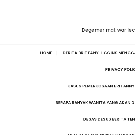
S
k
i
p
Degemer mat war lec'hi
t
o
c
HOME
DERITA BRITTANY HIGGINS MENG
o
n
PRIVACY POLI
t
e
n
KASUS PEMERKOSAAN BRITANNY 
t
BERAPA BANYAK WANITA YANG AKAN 
DESAS DESUS BERITA TE