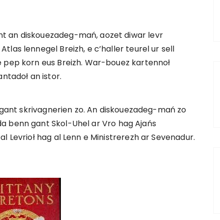
nt an diskouezadeg-mań, aozet diwar levr
las lennegel Breizh, e c’haller teurel ur sell
e pep korn eus Breizh. War-bouez kartennoł
ntadoł an istor.
zh gant skrivagnerien zo. An diskouezadeg-mań zo
a benn gant Skol-Uhel ar Vro hag Ajańs
l Levrioł hag al Lenn e Ministrerezh ar Sevenadur.