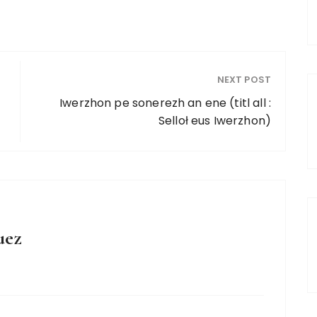
NEXT POST
Iwerzhon pe sonerezh an ene (titl all :
Selloł eus Iwerzhon)
uez