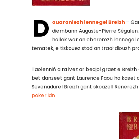
D
ouaroniezh lennegel Breizh
– Ga
diembann Auguste-Pierre Ségalen, At
hollek war an obererezh lennegel 
tematek, e tiskouez stad an traoł diouzh pra
Taolenniń a ra ivez ar beajoł graet e Brei
bet danzeet gant Laurence Faou ha kaset d
Sevenadurel Breizh gant skoazell Renerezh a
poker idn