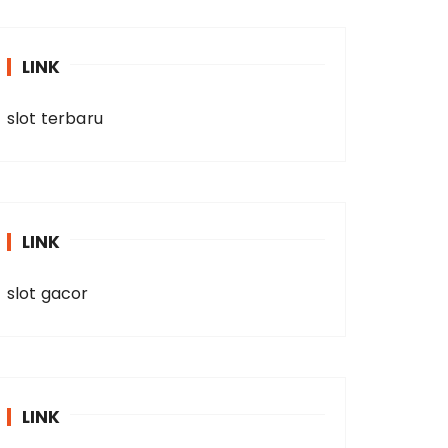
LINK
slot terbaru
LINK
slot gacor
LINK