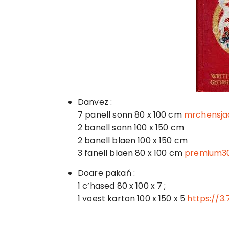
Danvez :
7 panell sonn 80 x 100 cm
mrchensja
2 banell sonn 100 x 150 cm
2 banell blaen 100 x 150 cm
3 fanell blaen 80 x 100 cm
premium3
Doare pakań :
1 c’hased 80 x 100 x 7 ;
1 voest karton 100 x 150 x 5
https://3.