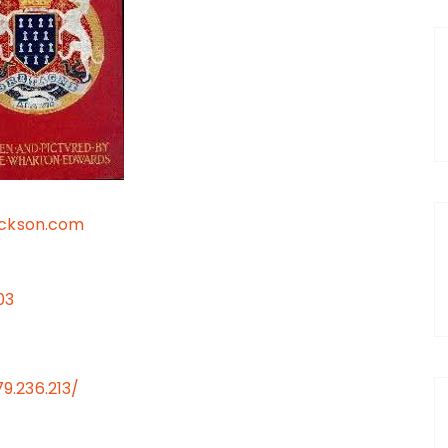
ckson.com
03
79.236.213/