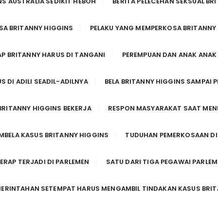
S AUSTRALIA SEDIKIT HEBOH
BERITA PELECEHAN SEKSUAL BR
SA BRITANNY HIGGINS
PELAKU YANG MEMPERKOSA BRITANNY
 BRITANNY HARUS DI TANGANI
PEREMPUAN DAN ANAK ANAK 
 DI ADILI SEADIL-ADILNYA
BELA BRITANNY HIGGINS SAMPAI
BRITANNY HIGGINS BEKERJA
RESPON MASYARAKAT SAAT MEN
BELA KASUS BRITANNY HIGGINS
TUDUHAN PEMERKOSAAN DI
ERAP TERJADI DI PARLEMEN
SATU DARI TIGA PEGAWAI PARLEM
ERINTAHAN SETEMPAT HARUS MENGAMBIL TINDAKAN KASUS BRI