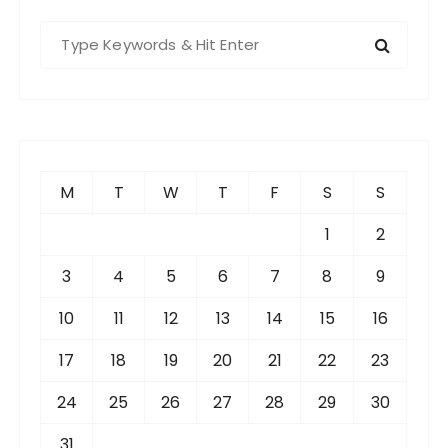
S
e
a
r
c
h
f
M
T
W
T
F
S
S
o
r
1
2
:
3
4
5
6
7
8
9
10
11
12
13
14
15
16
17
18
19
20
21
22
23
24
25
26
27
28
29
30
31