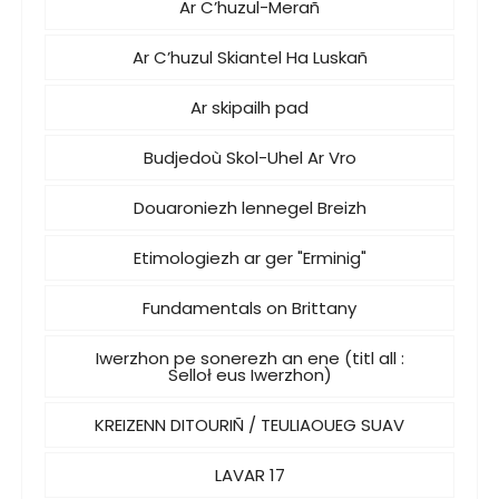
Ar C’huzul-Merañ
Ar C’huzul Skiantel Ha Luskañ
Ar skipailh pad
Budjedoù Skol-Uhel Ar Vro
Douaroniezh lennegel Breizh
Etimologiezh ar ger "Erminig"
Fundamentals on Brittany
Iwerzhon pe sonerezh an ene (titl all :
Selloł eus Iwerzhon)
KREIZENN DITOURIÑ / TEULIAOUEG SUAV
LAVAR 17