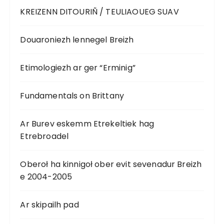
KREIZENN DITOURIÑ / TEULIAOUEG SUAV
Douaroniezh lennegel Breizh
Etimologiezh ar ger “Erminig”
Fundamentals on Brittany
Ar Burev eskemm Etrekeltiek hag
Etrebroadel
Oberoł ha kinnigoł ober evit sevenadur Breizh
e 2004-2005
Ar skipailh pad