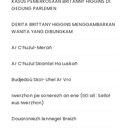
KASUS PEMERKOSAAN BRITANNY HIGGINS DI
GEDUNG PARLEMEN
DERITA BRITTANY HIGGINS MENGGAMBARKAN
WANITA YANG DIBUNGKAM
Ar C’huzul-Merañ
Ar C’huzul Skiantel Ha Luskañ
Budjedoù Skol-Uhel Ar Vro
Iwerzhon pe sonerezh an ene (titl all : Selloł
eus Iwerzhon)
Douaroniezh lennegel Breizh