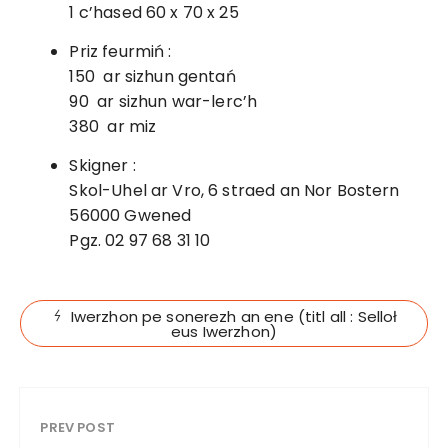
1 c’hased 60 x 70 x 25
Priz feurmiń :
150  ar sizhun gentań
90  ar sizhun war-lerc’h
380  ar miz
Skigner :
Skol-Uhel ar Vro, 6 straed an Nor Bostern
56000 Gwened
Pgz. 02 97 68 31 10
Iwerzhon pe sonerezh an ene (titl all : Selloł
eus Iwerzhon)
PREV POST