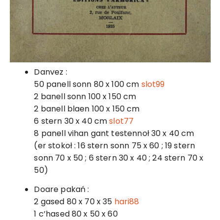
Danvez :
50 panell sonn 80 x 100 cm
slot99
2 banell sonn 100 x 150 cm
2 banell blaen 100 x 150 cm
6 stern 30 x 40 cm
slot77
8 panell vihan gant testennoł 30 x 40 cm
(er stokoł : 16 stern sonn 75 x 60 ; 19 stern
sonn 70 x 50 ; 6 stern 30 x 40 ; 24 stern 70 x
50)
Doare pakań :
2 gased 80 x 70 x 35
hari88
1 c’hased 80 x 50 x 60