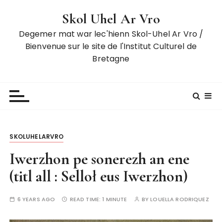
S
Skol Uhel Ar Vro
k
i
Degemer mat war lec'hienn Skol-Uhel Ar Vro /
p
Bienvenue sur le site de l'Institut Culturel de
t
Bretagne
o
c
o
n
t
e
SKOLUHELARVRO
n
t
Iwerzhon pe sonerezh an ene
(titl all : Selloł eus Iwerzhon)
6 YEARS AGO
READ TIME:
1 MINUTE
BY
LOUELLA RODRIQUEZ