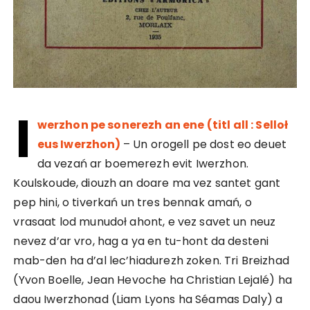
I
werzhon pe sonerezh an ene (titl all : Selloł
eus Iwerzhon)
– Un orogell pe dost eo deuet
da vezań ar boemerezh evit Iwerzhon.
Koulskoude, diouzh an doare ma vez santet gant
pep hini, o tiverkań un tres bennak amań, o
vrasaat lod munudoł ahont, e vez savet un neuz
nevez d’ar vro, hag a ya en tu-hont da desteni
mab-den ha d’al lec’hiadurezh zoken. Tri Breizhad
(Yvon Boelle, Jean Hevoche ha Christian Lejalé) ha
daou Iwerzhonad (Liam Lyons ha Séamas Daly) a