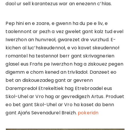
daol ur sell karantezus war an enezenn c’hlas.
Pep hini en e zoare, e gwenn ha du pe e liv, e
taolennont ar pezh a vez gwelet gant kalz tud evel
Iwerzhon an hunvreoł, gwarezet dre vurzhud. E-
kichen al luc’hskeudennoł, e vo kavet skeudennoł
romantel ha testennoł berr gant skrivagnerien
glasel eus Frańs pe Iwerzhon hag a ziskouez pegen
digemm e chom kened an trivliadoł. Danzeet eo
bet an diskouezadeg gant ar gevrenn
Darempredoł Etrekeltiek hag Etrebroadel eus
Skol-Uhel ar Vro hag ar gevredigezh Artus. Produet
eo bet gant Skol-Uhel ar Vro ha kaset da benn
gant Ajańs Sevenadurel Breizh.
pokeridn