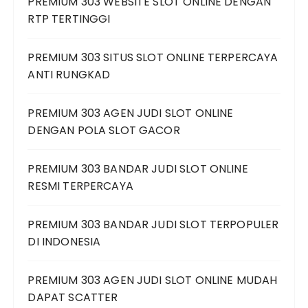
PREMIUM 303 WEBSITE SLOT ONLINE DENGAN
RTP TERTINGGI
PREMIUM 303 SITUS SLOT ONLINE TERPERCAYA
ANTI RUNGKAD
PREMIUM 303 AGEN JUDI SLOT ONLINE
DENGAN POLA SLOT GACOR
PREMIUM 303 BANDAR JUDI SLOT ONLINE
RESMI TERPERCAYA
PREMIUM 303 BANDAR JUDI SLOT TERPOPULER
DI INDONESIA
PREMIUM 303 AGEN JUDI SLOT ONLINE MUDAH
DAPAT SCATTER