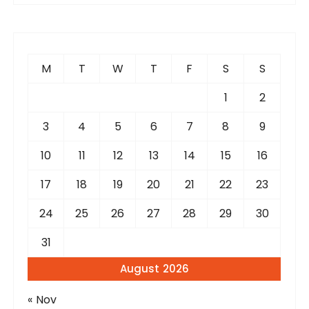
r
c
h
f
M
T
W
T
F
S
S
o
r
1
2
:
3
4
5
6
7
8
9
10
11
12
13
14
15
16
17
18
19
20
21
22
23
24
25
26
27
28
29
30
31
August 2026
« Nov