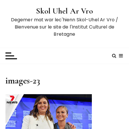
S
Skol Uhel Ar Vro
k
i
Degemer mat war lec'hienn Skol-Uhel Ar Vro /
p
Bienvenue sur le site de l'Institut Culturel de
t
Bretagne
o
c
o
n
t
e
images-23
n
t