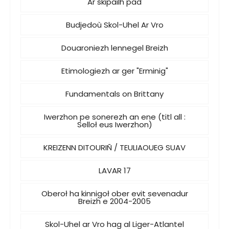
Ar skipailh pad
Budjedoù Skol-Uhel Ar Vro
Douaroniezh lennegel Breizh
Etimologiezh ar ger "Erminig"
Fundamentals on Brittany
Iwerzhon pe sonerezh an ene (titl all :
Selloł eus Iwerzhon)
KREIZENN DITOURIÑ / TEULIAOUEG SUAV
LAVAR 17
Oberoł ha kinnigoł ober evit sevenadur
Breizh e 2004-2005
Skol-Uhel ar Vro hag al Liger-Atlantel