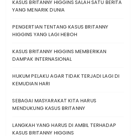
KASUS BRITANNY HIGGINS SALAH SATU BERITA
YANG MENARIK DUNIA
PENGERTIAN TENTANG KASUS BRITANNY
HIGGINS YANG LAGI HEBOH
KASUS BRITANNY HIGGINS MEMBERIKAN
DAMPAK INTERNASIONAL
HUKUM PELAKU AGAR TIDAK TERJADI LAGI DI
KEMUDIAN HARI
SEBAGAI MASYARAKAT KITA HARUS
MENDUKUNG KASUS BRITANNY
LANGKAH YANG HARUS DI AMBIL TERHADAP
KASUS BRITANNY HIGGINS