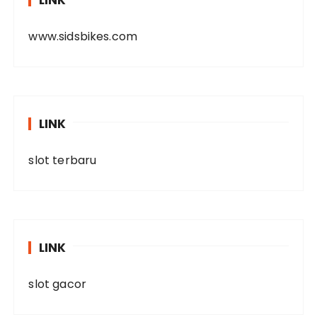
LINK
www.sidsbikes.com
LINK
slot terbaru
LINK
slot gacor