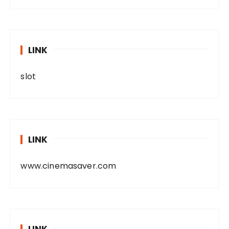
LINK
slot
LINK
www.cinemasaver.com