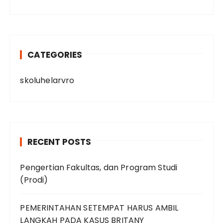
CATEGORIES
skoluhelarvro
RECENT POSTS
Pengertian Fakultas, dan Program Studi
(Prodi)
PEMERINTAHAN SETEMPAT HARUS AMBIL
LANGKAH PADA KASUS BRITANY