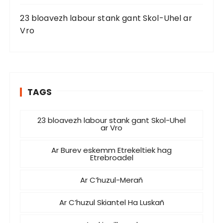
23 bloavezh labour stank gant Skol-Uhel ar
Vro
TAGS
23 bloavezh labour stank gant Skol-Uhel
ar Vro
Ar Burev eskemm Etrekeltiek hag
Etrebroadel
Ar C’huzul-Merañ
Ar C’huzul Skiantel Ha Luskañ