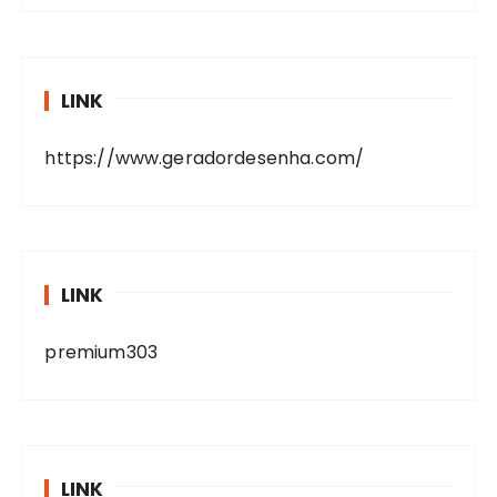
LINK
https://www.geradordesenha.com/
LINK
premium303
LINK