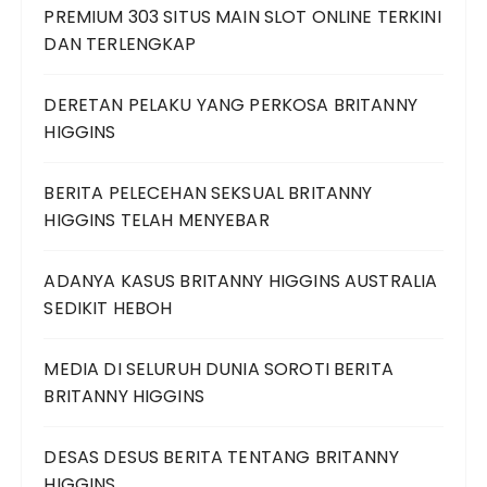
PREMIUM 303 SITUS MAIN SLOT ONLINE TERKINI
DAN TERLENGKAP
DERETAN PELAKU YANG PERKOSA BRITANNY
HIGGINS
BERITA PELECEHAN SEKSUAL BRITANNY
HIGGINS TELAH MENYEBAR
ADANYA KASUS BRITANNY HIGGINS AUSTRALIA
SEDIKIT HEBOH
MEDIA DI SELURUH DUNIA SOROTI BERITA
BRITANNY HIGGINS
DESAS DESUS BERITA TENTANG BRITANNY
HIGGINS