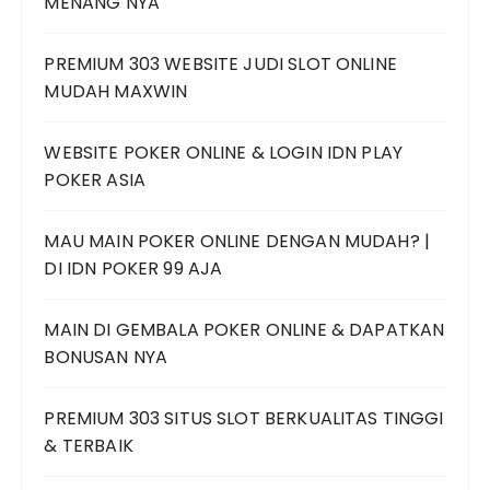
MENANG NYA
PREMIUM 303 WEBSITE JUDI SLOT ONLINE
MUDAH MAXWIN
WEBSITE POKER ONLINE & LOGIN IDN PLAY
POKER ASIA
MAU MAIN POKER ONLINE DENGAN MUDAH? |
DI IDN POKER 99 AJA
MAIN DI GEMBALA POKER ONLINE & DAPATKAN
BONUSAN NYA
PREMIUM 303 SITUS SLOT BERKUALITAS TINGGI
& TERBAIK