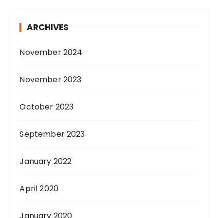
ARCHIVES
November 2024
November 2023
October 2023
September 2023
January 2022
April 2020
January 2020