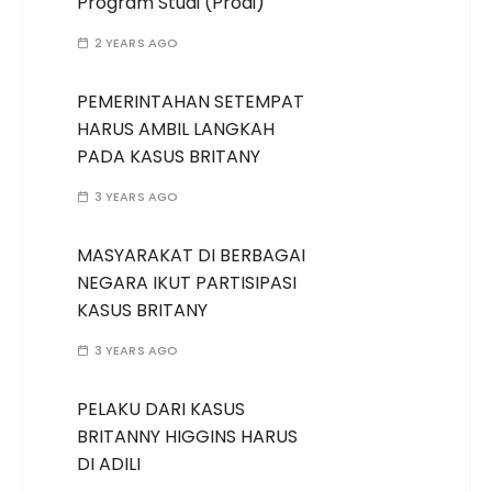
Program Studi (Prodi)
2 YEARS AGO
PEMERINTAHAN SETEMPAT
HARUS AMBIL LANGKAH
PADA KASUS BRITANY
3 YEARS AGO
MASYARAKAT DI BERBAGAI
NEGARA IKUT PARTISIPASI
KASUS BRITANY
3 YEARS AGO
PELAKU DARI KASUS
BRITANNY HIGGINS HARUS
DI ADILI