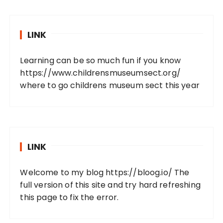
LINK
Learning can be so much fun if you know
https://www.childrensmuseumsect.org/
where to go childrens museum sect this year
LINK
Welcome to my blog
https://bloog.io/
The
full version of this site and try hard refreshing
this page to fix the error.