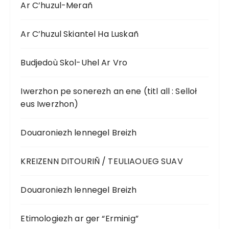
Ar C’huzul-Merañ
Ar C’huzul Skiantel Ha Luskañ
Budjedoù Skol-Uhel Ar Vro
Iwerzhon pe sonerezh an ene (titl all : Selloł
eus Iwerzhon)
Douaroniezh lennegel Breizh
KREIZENN DITOURIÑ / TEULIAOUEG SUAV
Douaroniezh lennegel Breizh
Etimologiezh ar ger “Erminig”