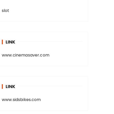
slot
LINK
www.cinemasaver.com
LINK
www.sidsbikes.com