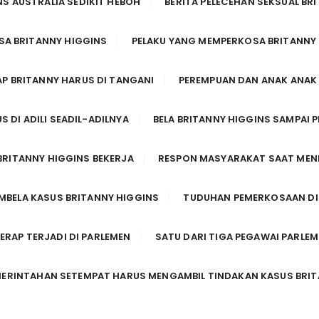
S AUSTRALIA SEDIKIT HEBOH
BERITA PELECEHAN SEKSUAL BR
SA BRITANNY HIGGINS
PELAKU YANG MEMPERKOSA BRITANNY
 BRITANNY HARUS DI TANGANI
PEREMPUAN DAN ANAK ANAK 
 DI ADILI SEADIL-ADILNYA
BELA BRITANNY HIGGINS SAMPAI
BRITANNY HIGGINS BEKERJA
RESPON MASYARAKAT SAAT MEN
BELA KASUS BRITANNY HIGGINS
TUDUHAN PEMERKOSAAN DI
ERAP TERJADI DI PARLEMEN
SATU DARI TIGA PEGAWAI PARLEM
ERINTAHAN SETEMPAT HARUS MENGAMBIL TINDAKAN KASUS BRI