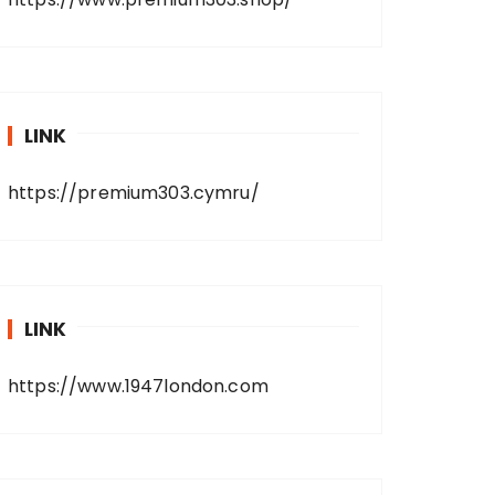
LINK
https://premium303.cymru/
LINK
https://www.1947london.com