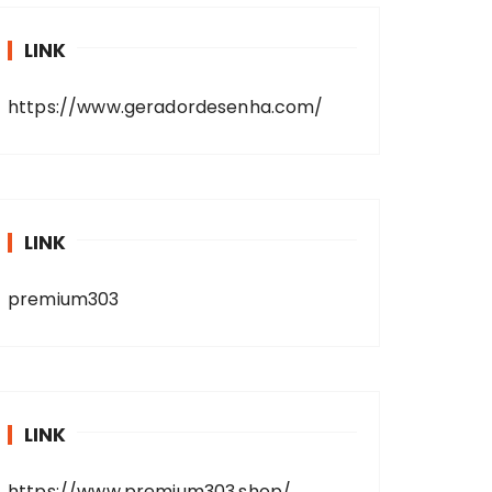
LINK
https://www.geradordesenha.com/
LINK
premium303
LINK
https://www.premium303.shop/