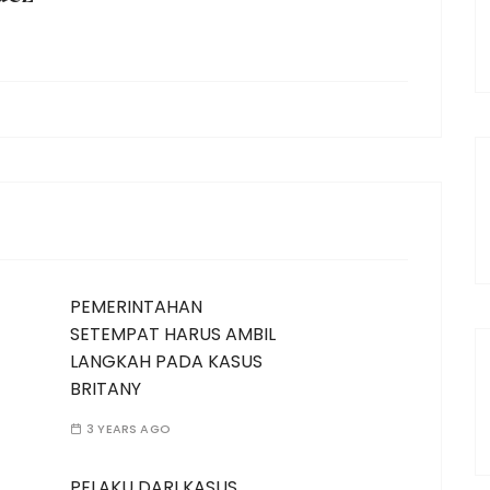
PEMERINTAHAN
SETEMPAT HARUS AMBIL
LANGKAH PADA KASUS
BRITANY
3 YEARS AGO
PELAKU DARI KASUS