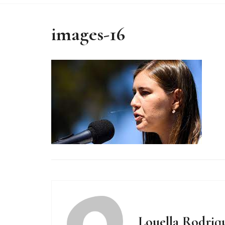
images-16
Louella Rodriq