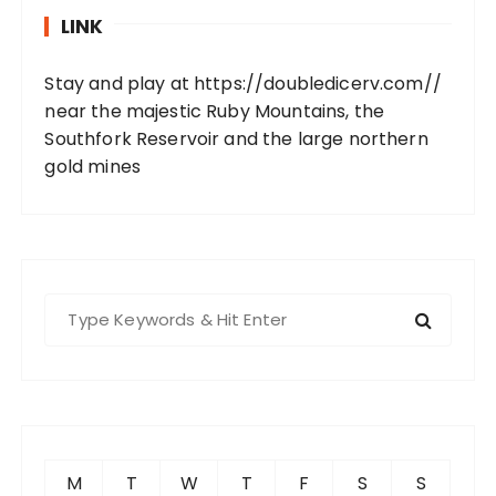
LINK
Stay and play at
https://doubledicerv.com//
near the majestic Ruby Mountains, the
Southfork Reservoir and the large northern
gold mines
S
e
a
r
c
h
f
M
T
W
T
F
S
S