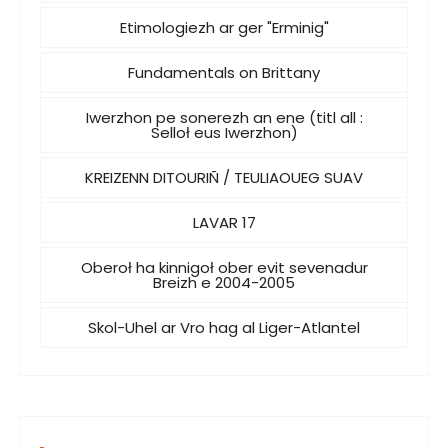
Etimologiezh ar ger "Erminig"
Fundamentals on Brittany
Iwerzhon pe sonerezh an ene (titl all :
Selloł eus Iwerzhon)
KREIZENN DITOURIÑ / TEULIAOUEG SUAV
LAVAR 17
Oberoł ha kinnigoł ober evit sevenadur
Breizh e 2004-2005
Skol-Uhel ar Vro hag al Liger-Atlantel