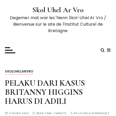
S
Skol Uhel Ar Vro
k
i
Degemer mat war lec'hienn Skol-Uhel Ar Vro /
p
Bienvenue sur le site de l'Institut Culturel de
t
Bretagne
o
c
o
n
t
e
SKOLUHELARVRO
n
t
PELAKU DARI KASUS
BRITANNY HIGGINS
HARUS DI ADILI
3 YEARS AGO
READ TIME:
1 MINUTE
BY
LOUELLA RODRIQUEZ