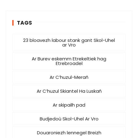
TAGS
23 bloavezh labour stank gant Skol-Uhel
ar Vro
Ar Burev eskemm Etrekeltiek hag
Etrebroadel
Ar C’huzul-Merañ
Ar C’huzul Skiantel Ha Luskañ
Ar skipailh pad
Budjedoù Skol-Uhel Ar Vro
Douaroniezh lennegel Breizh