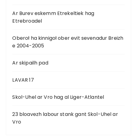
Ar Burev eskemm Etrekeltiek hag
Etrebroadel
Oberoł ha kinnigoł ober evit sevenadur Breizh
e 2004-2005
Ar skipailh pad
LAVAR 17
Skol-Uhel ar Vro hag al Liger-Atlantel
23 bloavezh labour stank gant Skol-Uhel ar
Vro