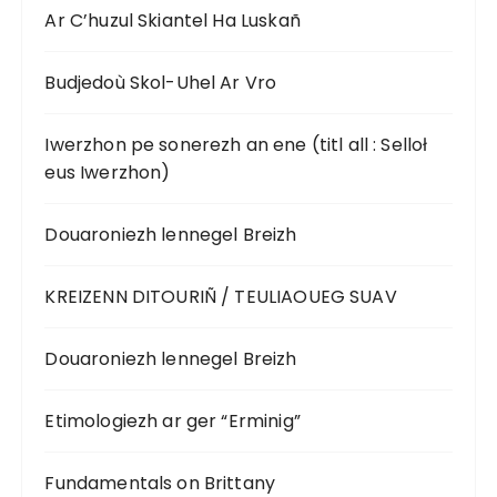
Ar C’huzul Skiantel Ha Luskañ
Budjedoù Skol-Uhel Ar Vro
Iwerzhon pe sonerezh an ene (titl all : Selloł
eus Iwerzhon)
Douaroniezh lennegel Breizh
KREIZENN DITOURIÑ / TEULIAOUEG SUAV
Douaroniezh lennegel Breizh
Etimologiezh ar ger “Erminig”
Fundamentals on Brittany