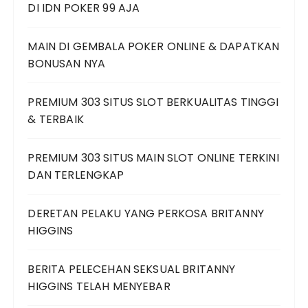
DI IDN POKER 99 AJA
MAIN DI GEMBALA POKER ONLINE & DAPATKAN
BONUSAN NYA
PREMIUM 303 SITUS SLOT BERKUALITAS TINGGI
& TERBAIK
PREMIUM 303 SITUS MAIN SLOT ONLINE TERKINI
DAN TERLENGKAP
DERETAN PELAKU YANG PERKOSA BRITANNY
HIGGINS
BERITA PELECEHAN SEKSUAL BRITANNY
HIGGINS TELAH MENYEBAR