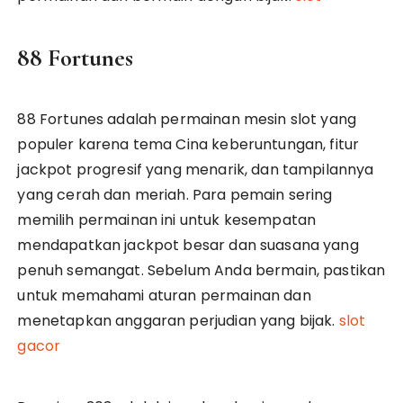
88 Fortunes
88 Fortunes adalah permainan mesin slot yang
populer karena tema Cina keberuntungan, fitur
jackpot progresif yang menarik, dan tampilannya
yang cerah dan meriah. Para pemain sering
memilih permainan ini untuk kesempatan
mendapatkan jackpot besar dan suasana yang
penuh semangat. Sebelum Anda bermain, pastikan
untuk memahami aturan permainan dan
menetapkan anggaran perjudian yang bijak.
slot
gacor