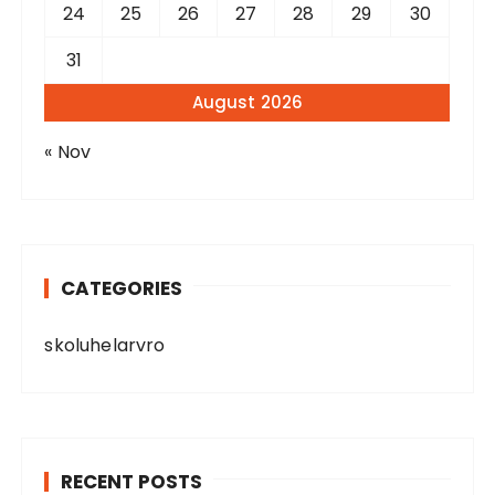
24
25
26
27
28
29
30
31
August 2026
« Nov
CATEGORIES
skoluhelarvro
RECENT POSTS