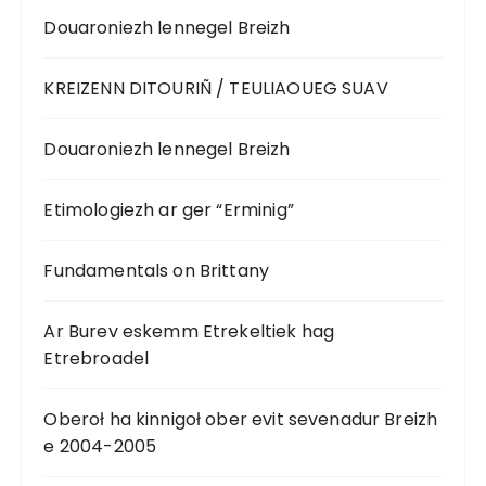
Douaroniezh lennegel Breizh
KREIZENN DITOURIÑ / TEULIAOUEG SUAV
Douaroniezh lennegel Breizh
Etimologiezh ar ger “Erminig”
Fundamentals on Brittany
Ar Burev eskemm Etrekeltiek hag
Etrebroadel
Oberoł ha kinnigoł ober evit sevenadur Breizh
e 2004-2005