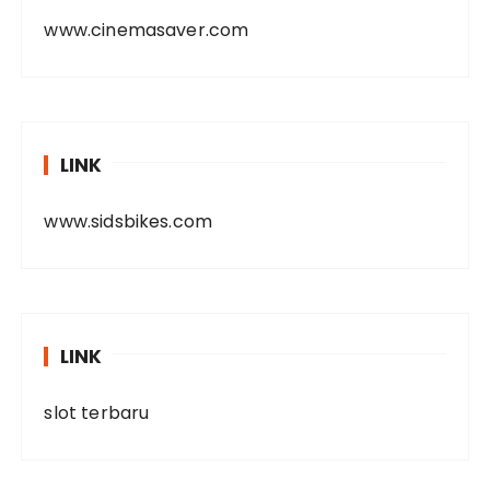
www.cinemasaver.com
LINK
www.sidsbikes.com
LINK
slot terbaru