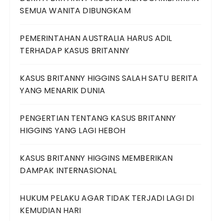
SEMUA WANITA DIBUNGKAM
PEMERINTAHAN AUSTRALIA HARUS ADIL
TERHADAP KASUS BRITANNY
KASUS BRITANNY HIGGINS SALAH SATU BERITA
YANG MENARIK DUNIA
PENGERTIAN TENTANG KASUS BRITANNY
HIGGINS YANG LAGI HEBOH
KASUS BRITANNY HIGGINS MEMBERIKAN
DAMPAK INTERNASIONAL
HUKUM PELAKU AGAR TIDAK TERJADI LAGI DI
KEMUDIAN HARI