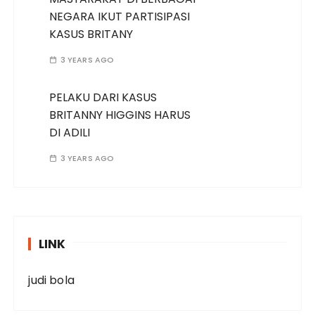
NEGARA IKUT PARTISIPASI
KASUS BRITANY
3 YEARS AGO
PELAKU DARI KASUS
BRITANNY HIGGINS HARUS
DI ADILI
3 YEARS AGO
LINK
judi bola