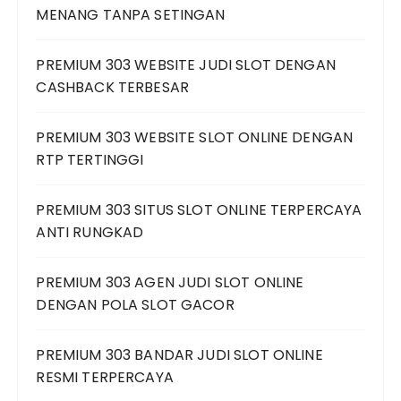
MENANG TANPA SETINGAN
PREMIUM 303 WEBSITE JUDI SLOT DENGAN
CASHBACK TERBESAR
PREMIUM 303 WEBSITE SLOT ONLINE DENGAN
RTP TERTINGGI
PREMIUM 303 SITUS SLOT ONLINE TERPERCAYA
ANTI RUNGKAD
PREMIUM 303 AGEN JUDI SLOT ONLINE
DENGAN POLA SLOT GACOR
PREMIUM 303 BANDAR JUDI SLOT ONLINE
RESMI TERPERCAYA