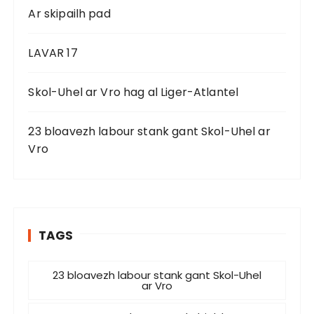
Ar skipailh pad
LAVAR 17
Skol-Uhel ar Vro hag al Liger-Atlantel
23 bloavezh labour stank gant Skol-Uhel ar
Vro
TAGS
23 bloavezh labour stank gant Skol-Uhel
ar Vro