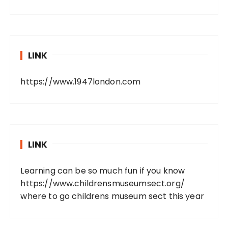
LINK
https://www.1947london.com
LINK
Learning can be so much fun if you know
https://www.childrensmuseumsect.org/
where to go childrens museum sect this year