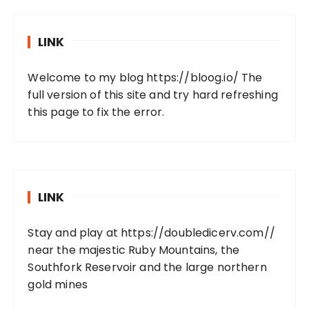
LINK
Welcome to my blog
https://bloog.io/
The
full version of this site and try hard refreshing
this page to fix the error.
LINK
Stay and play at
https://doubledicerv.com//
near the majestic Ruby Mountains, the
Southfork Reservoir and the large northern
gold mines