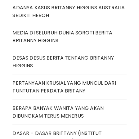
ADANYA KASUS BRITANNY HIGGINS AUSTRALIA
SEDIKIT HEBOH
MEDIA DI SELURUH DUNIA SOROTI BERITA
BRITANNY HIGGINS
DESAS DESUS BERITA TENTANG BRITANNY
HIGGINS
PERTANYAAN KRUSIAL YANG MUNCUL DARI
TUNTUTAN PERDATA BRITANY
BERAPA BANYAK WANITA YANG AKAN
DIBUNGKAM TERUS MENERUS
DASAR – DASAR BRITTANY (INSTITUT