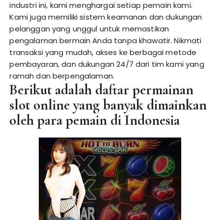
industri ini, kami menghargai setiap pemain kami.
Kami juga memiliki sistem keamanan dan dukungan
pelanggan yang unggul untuk memastikan
pengalaman bermain Anda tanpa khawatir. Nikmati
transaksi yang mudah, akses ke berbagai metode
pembayaran, dan dukungan 24/7 dari tim kami yang
ramah dan berpengalaman.
Berikut adalah daftar permainan
slot online yang banyak dimainkan
oleh para pemain di Indonesia