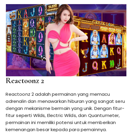
Reactoonz 2
Reactoonz 2 adalah permainan yang memacu
adrenalin dan menawarkan hiburan yang sangat seru
dengan mekanisme bermain yang unik. Dengan fitur-
fitur seperti Wilds, Electric Wilds, dan Quantumeter,
permainan ini memiliki potensi untuk memberikan
kemenangan besar kepada para pemainnya.