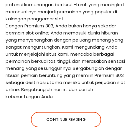
potensi kemenangan berturut-turut yang meningkat
membuatnya menjadi permainan yang populer di
kalangan penggemar slot.
Dengan Premium 303, Anda bukan hanya sekadar
bermain slot online; Anda memasuki dunia hiburan
yang menyenangkan dengan peluang menang yang
sangat menguntungkan. Kami mengundang Anda
untuk menjelajahi situs kami, mencoba berbagai
permainan berkualitas tinggi, dan merasakan sensasi
menang yang sesungguhnya. Bergabunglah dengan
ribuan pemain beruntung yang memilih Premium 303
sebagai destinasi utama mereka untuk perjudian slot
online. Bergabunglah hari ini dan carilah
keberuntungan Anda.
CONTINUE READING