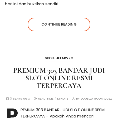
hari ini dan buktikan sendiri.
CONTINUE READING
SKOLUHELARVRO
PREMIUM 303 BANDAR JUDI
SLOT ONLINE RESMI
TERPERCAYA
3 YEARS AGO
READ TIME:
1 MINUTE
BY
LOUELLA RODRIQUEZ
P
REMIUM 303 BANDAR JUDI SLOT ONLINE RESMI
TERPERCAYA
– Apakah Anda mencari