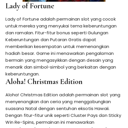
Lady of Fortune
Lady of Fortune adalah permainan slot yang cocok
untuk mereka yang menyukai tema keberuntungan
dan ramalan. Fitur-fitur bonus seperti Gulungan
Keberuntungan dan Putaran Gratis dapat
memberikan kesempatan untuk memenangkan
hadiah besar. Game ini menawarkan pengalaman
bermain yang mengasyikkan dengan desain yang
menarik dan simbol-simbol yang berkaitan dengan
keberuntungan.
Aloha! Christmas Edition
Aloha! Christmas Edition adalah permainan slot yang
menyenangkan dan ceria yang menggabungkan
suasana Natal dengan sentuhan eksotis Hawaii.
Dengan fitur-fitur unik seperti Cluster Pays dan Sticky
Win Re-Spins, permainan ini menawarkan