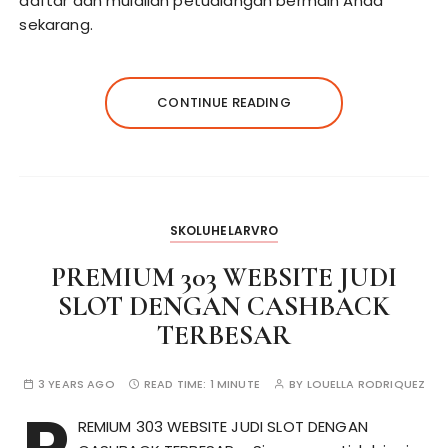
daftar dan mulailah petualangan bermain Anda
sekarang.
CONTINUE READING
SKOLUHELARVRO
PREMIUM 303 WEBSITE JUDI
SLOT DENGAN CASHBACK
TERBESAR
3 YEARS AGO
READ TIME:
1 MINUTE
BY
LOUELLA RODRIQUEZ
REMIUM 303 WEBSITE JUDI SLOT DENGAN