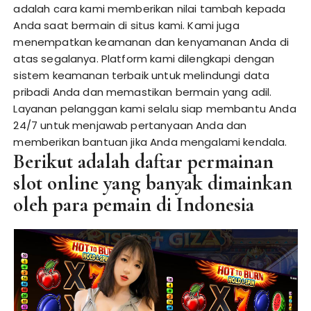
adalah cara kami memberikan nilai tambah kepada
Anda saat bermain di situs kami. Kami juga
menempatkan keamanan dan kenyamanan Anda di
atas segalanya. Platform kami dilengkapi dengan
sistem keamanan terbaik untuk melindungi data
pribadi Anda dan memastikan bermain yang adil.
Layanan pelanggan kami selalu siap membantu Anda
24/7 untuk menjawab pertanyaan Anda dan
memberikan bantuan jika Anda mengalami kendala.
Berikut adalah daftar permainan
slot online yang banyak dimainkan
oleh para pemain di Indonesia