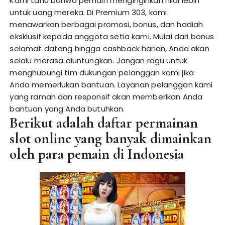
Kami tahu bahwa pemain menginginkan nilai lebih
untuk uang mereka. Di Premium 303, kami
menawarkan berbagai promosi, bonus, dan hadiah
eksklusif kepada anggota setia kami. Mulai dari bonus
selamat datang hingga cashback harian, Anda akan
selalu merasa diuntungkan. Jangan ragu untuk
menghubungi tim dukungan pelanggan kami jika
Anda memerlukan bantuan. Layanan pelanggan kami
yang ramah dan responsif akan memberikan Anda
bantuan yang Anda butuhkan.
Berikut adalah daftar permainan
slot online yang banyak dimainkan
oleh para pemain di Indonesia