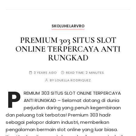
SKOLUHELARVRO
PREMIUM 303 SITUS SLOT
ONLINE TERPERCAYA ANTI
RUNGKAD
3 YEARS AGO
READ TIME:
2 MINUTES
BY
LOUELLA RODRIQUEZ
P
REMIUM 303 SITUS SLOT ONLINE TERPERCAYA
ANTI RUNGKAD
– Selamat datang di dunia
perjudian daring yang penuh kegembiraan
dan peluang tak terbatas! Premium 303 hadir
sebagai pelopor dalam industri, memberikan
pengalaman bermain slot online yang luar biasa.