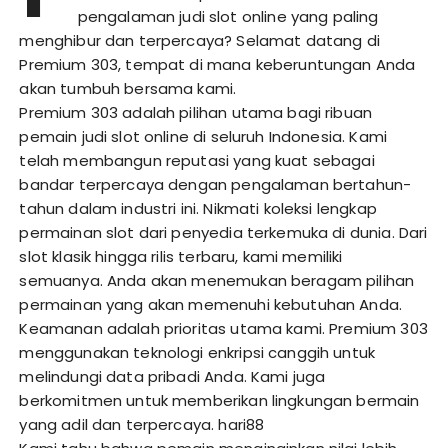
pengalaman judi slot online yang paling
menghibur dan terpercaya? Selamat datang di
Premium 303, tempat di mana keberuntungan Anda
akan tumbuh bersama kami.
Premium 303 adalah pilihan utama bagi ribuan
pemain judi slot online di seluruh Indonesia. Kami
telah membangun reputasi yang kuat sebagai
bandar terpercaya dengan pengalaman bertahun-
tahun dalam industri ini. Nikmati koleksi lengkap
permainan slot dari penyedia terkemuka di dunia. Dari
slot klasik hingga rilis terbaru, kami memiliki
semuanya. Anda akan menemukan beragam pilihan
permainan yang akan memenuhi kebutuhan Anda.
Keamanan adalah prioritas utama kami. Premium 303
menggunakan teknologi enkripsi canggih untuk
melindungi data pribadi Anda. Kami juga
berkomitmen untuk memberikan lingkungan bermain
yang adil dan terpercaya.
hari88