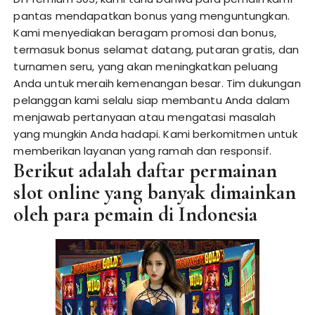
pantas mendapatkan bonus yang menguntungkan.
Kami menyediakan beragam promosi dan bonus,
termasuk bonus selamat datang, putaran gratis, dan
turnamen seru, yang akan meningkatkan peluang
Anda untuk meraih kemenangan besar. Tim dukungan
pelanggan kami selalu siap membantu Anda dalam
menjawab pertanyaan atau mengatasi masalah
yang mungkin Anda hadapi. Kami berkomitmen untuk
memberikan layanan yang ramah dan responsif.
Berikut adalah daftar permainan
slot online yang banyak dimainkan
oleh para pemain di Indonesia