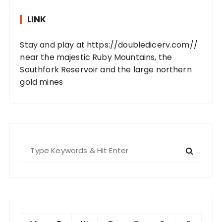
LINK
Stay and play at
https://doubledicerv.com//
near the majestic Ruby Mountains, the
Southfork Reservoir and the large northern
gold mines
S
e
a
r
c
h
f