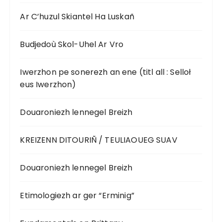
Ar C’huzul Skiantel Ha Luskañ
Budjedoù Skol-Uhel Ar Vro
Iwerzhon pe sonerezh an ene (titl all : Selloł
eus Iwerzhon)
Douaroniezh lennegel Breizh
KREIZENN DITOURIÑ / TEULIAOUEG SUAV
Douaroniezh lennegel Breizh
Etimologiezh ar ger “Erminig”