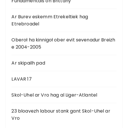
Fundamentals on Brittany
Ar Burev eskemm Etrekeltiek hag
Etrebroadel
Oberoł ha kinnigoł ober evit sevenadur Breizh
e 2004-2005
Ar skipailh pad
LAVAR 17
Skol-Uhel ar Vro hag al Liger-Atlantel
23 bloavezh labour stank gant Skol-Uhel ar
Vro