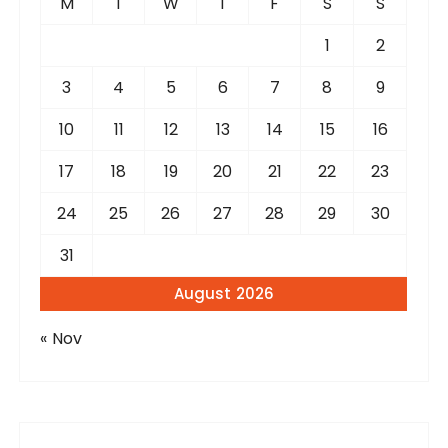
M
T
W
T
F
S
S
o
r
1
2
:
3
4
5
6
7
8
9
10
11
12
13
14
15
16
17
18
19
20
21
22
23
24
25
26
27
28
29
30
31
August 2026
« Nov