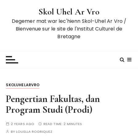
S
Skol Uhel Ar Vro
k
i
Degemer mat war lec'hienn Skol-Uhel Ar Vro /
p
Bienvenue sur le site de l'Institut Culturel de
t
Bretagne
o
c
o
n
t
e
SKOLUHELARVRO
n
t
Pengertian Fakultas, dan
Program Studi (Prodi)
2 YEARS AGO
READ TIME:
2 MINUTES
BY
LOUELLA RODRIQUEZ