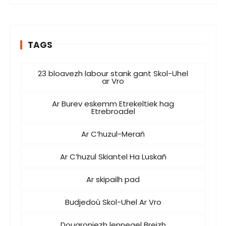
TAGS
23 bloavezh labour stank gant Skol-Uhel
ar Vro
Ar Burev eskemm Etrekeltiek hag
Etrebroadel
Ar C’huzul-Merañ
Ar C’huzul Skiantel Ha Luskañ
Ar skipailh pad
Budjedoù Skol-Uhel Ar Vro
Douaroniezh lennegel Breizh