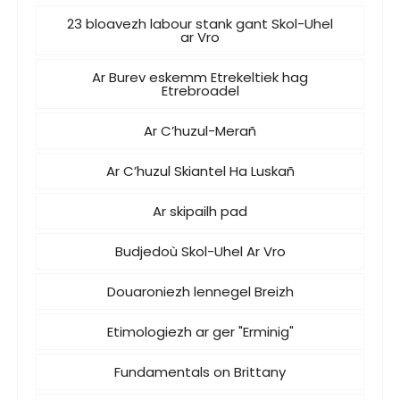
23 bloavezh labour stank gant Skol-Uhel
ar Vro
Ar Burev eskemm Etrekeltiek hag
Etrebroadel
Ar C’huzul-Merañ
Ar C’huzul Skiantel Ha Luskañ
Ar skipailh pad
Budjedoù Skol-Uhel Ar Vro
Douaroniezh lennegel Breizh
Etimologiezh ar ger "Erminig"
Fundamentals on Brittany