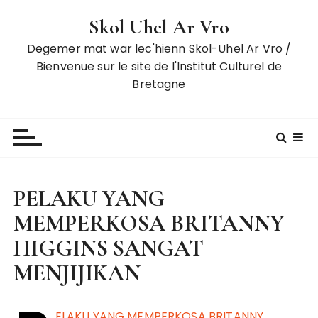
S
Skol Uhel Ar Vro
k
i
Degemer mat war lec'hienn Skol-Uhel Ar Vro /
p
Bienvenue sur le site de l'Institut Culturel de
t
Bretagne
o
c
o
n
t
e
PELAKU YANG
n
MEMPERKOSA BRITANNY
t
HIGGINS SANGAT
MENJIJIKAN
ELAKU YANG MEMPERKOSA BRITANNY