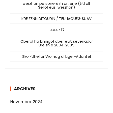
Iwerzhon pe sonerezh an ene (titl all :
Selloł eus Iwerzhon)
KREIZENN DITOURIÑ / TEULIAOUEG SUAV
LAVAR 17
Oberoł ha kinnigoł ober evit sevenadur
Breizh e 2004-2005
Skol-Uhel ar Vro hag al Liger-Atlantel
ARCHIVES
November 2024