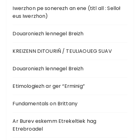
Iwerzhon pe sonerezh an ene (titl all : Selloł
eus Iwerzhon)
Douaroniezh lennegel Breizh
KREIZENN DITOURIÑ / TEULIAOUEG SUAV
Douaroniezh lennegel Breizh
Etimologiezh ar ger “Erminig”
Fundamentals on Brittany
Ar Burev eskemm Etrekeltiek hag
Etrebroadel