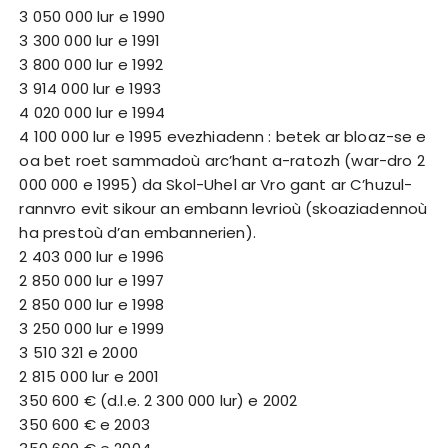
3 050 000 lur e 1990
3 300 000 lur e 1991
3 800 000 lur e 1992
3 914 000 lur e 1993
4 020 000 lur e 1994
4 100 000 lur e 1995 evezhiadenn : betek ar bloaz-se e
oa bet roet sammadoù arc’hant a-ratozh (war-dro 2
000 000 e 1995) da Skol-Uhel ar Vro gant ar C’huzul-
rannvro evit sikour an embann levrioù (skoaziadennoù
ha prestoù d’an embannerien).
2 403 000 lur e 1996
2 850 000 lur e 1997
2 850 000 lur e 1998
3 250 000 lur e 1999
3 510 321 e 2000
2 815 000 lur e 2001
350 600 € (d.l.e. 2 300 000 lur) e 2002
350 600 € e 2003