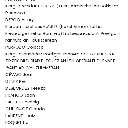
Karg : prezidant K.A.S.R. (Kuzul Armerzhel ha Sokial ar
Rannvro).
DEPOID Henry
Kargoù : ezel eus K.A.S.R. (Kuzul Armerzhel ha
Kevredigezhel ar Rannvro) ha besprezidant Poellgor-
rannvro an Touristerezh.
PERRODO Colette
Karg : dileuriadez Poellgor-rannvro ar CGT e K.S.A.R.
TRIZEK DILEURIAD E-TOUEZ AN IZILI OBERIANT DILENNET
GANT AR C’HUZUL-MERAÑ
CÉVAËR Jean
DENEZ Per
DESBORDES Tereza
FRANCO Jean
GICQUEL Yvonig
GUILLEMOT Claude
LAURENT Loeiz
LOQUET Pêr