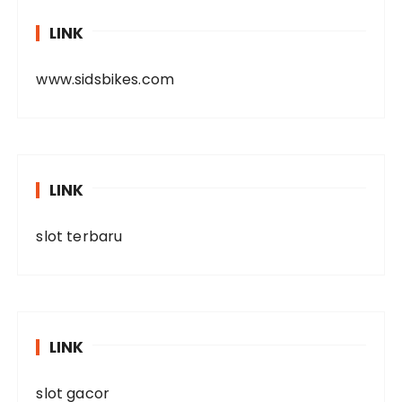
LINK
www.sidsbikes.com
LINK
slot terbaru
LINK
slot gacor