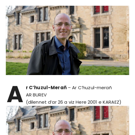
A
r C’huzul-Merañ
– Ar C’huzul-merañ
AR BUREV
(dilennet d’ar 26 a viz Here 2001 e KARAEZ)