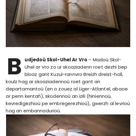
B
udjedoù Skol-Uhel Ar Vro
– Madoù Skol-
Uhel ar Vro zo ur skoaziadenn roet dezhi bep
bloaz gant Kuzul-rannvro Breizh dreist-holl,
koulz hag ar skoaziadennoù roet gant an
departamantoù (en o zouez al Liger-Atlantel, abaoe
ar penn kentañ), skodennoù an izili (hiniennoù,
kevredigezhioù pe embregerezhioù), gwerzh al levrioù
hag an embannadurioù.