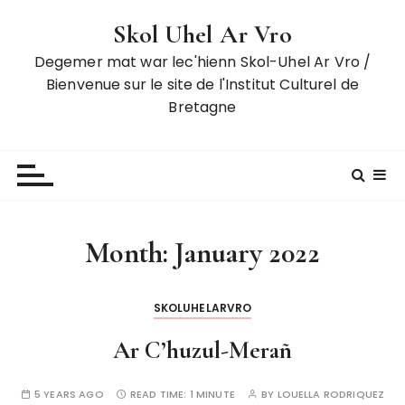
S
Skol Uhel Ar Vro
k
i
Degemer mat war lec'hienn Skol-Uhel Ar Vro /
p
Bienvenue sur le site de l'Institut Culturel de
t
Bretagne
o
c
o
n
t
e
Month:
January 2022
n
t
SKOLUHELARVRO
Ar C’huzul-Merañ
5 YEARS AGO
READ TIME:
1 MINUTE
BY
LOUELLA RODRIQUEZ