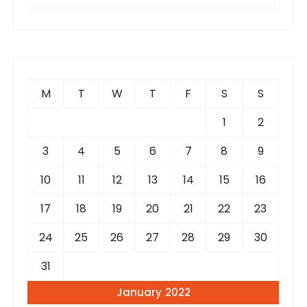
e
a
r
c
h
f
M
T
W
T
F
S
S
o
r
1
2
:
3
4
5
6
7
8
9
10
11
12
13
14
15
16
17
18
19
20
21
22
23
24
25
26
27
28
29
30
31
January 2022