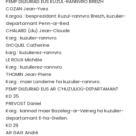
PEMP DILEURIAD EUS KUZUL-RANNVRO BREIZH
COZAN Jean-Yves
Kargoù : besprezidant Kuzul-rannvro Breizh, kuzulier-
departamant Penn-ar-Bed.
CHALARD (du) Jean-Claude
Karg : kuzulier-rannvro.
GICQUEL Catherine
karg : kuzulierez-rannvro.
LE ROUX Michèle
Karg : kuzulierez-rannvro.
THOMIN Jean-Pierre
Karg : maer Landerne ha kuzulier-rannvro.
PEMP DILEURIAD EUS AR C’HUZULIOÙ-DEPARTAMANT
KD 35
PREVOST Daniel
Karg : kannad maer Bazeleg-ar-Veineg ha kuzulier-
departamant Il-ha-Gwilen.
KD 29
AR GAG André