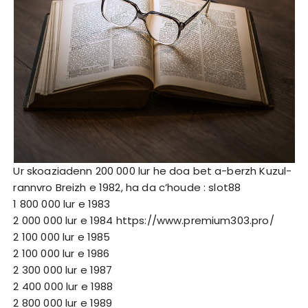
Ur skoaziadenn 200 000 lur he doa bet a-berzh Kuzul-
rannvro Breizh e 1982, ha da c’houde :
slot88
1 800 000 lur e 1983
2 000 000 lur e 1984
https://www.premium303.pro/
2 100 000 lur e 1985
2 100 000 lur e 1986
2 300 000 lur e 1987
2 400 000 lur e 1988
2 800 000 lur e 1989