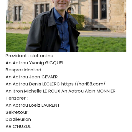
Prezidant :
slot online
An Aotrou Yvonig GICQUEL
Besprezidanted :
An Aotrou Jean CEVAER
An Aotrou Denis LECLERC
https://hari88.com/
An Itron Michelle LE ROUX An Aotrou Alain MONNIER
Teñzorer :
An Aotrou Loeiz LAURENT
Sekretour :
Da zileuriañ
AR C’HUZUL