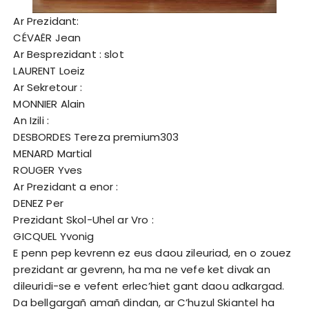
Ar Prezidant:
CÉVAËR Jean
Ar Besprezidant :
slot
LAURENT Loeiz
Ar Sekretour :
MONNIER Alain
An Izili :
DESBORDES Tereza
premium303
MENARD Martial
ROUGER Yves
Ar Prezidant a enor :
DENEZ Per
Prezidant Skol-Uhel ar Vro :
GICQUEL Yvonig
E penn pep kevrenn ez eus daou zileuriad, en o zouez
prezidant ar gevrenn, ha ma ne vefe ket divak an
dileuridi-se e vefent erlec’hiet gant daou adkargad.
Da bellgargañ amañ dindan, ar C’huzul Skiantel ha