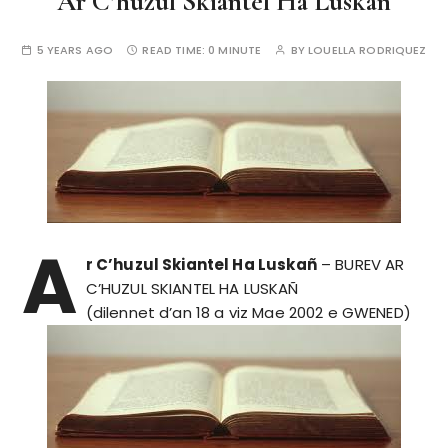
Ar C’huzul Skiantel Ha Luskañ
5 YEARS AGO
READ TIME:
0 MINUTE
BY
LOUELLA RODRIQUEZ
A
r C’huzul Skiantel Ha Luskañ
– BUREV AR
C’HUZUL SKIANTEL HA LUSKAÑ
(dilennet d’an 18 a viz Mae 2002 e GWENED)