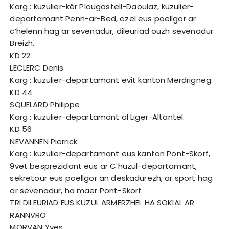
Karg : kuzulier-kêr Plougastell-Daoulaz, kuzulier-
departamant Penn-ar-Bed, ezel eus poellgor ar
c’helenn hag ar sevenadur, dileuriad ouzh sevenadur
Breizh.
KD 22
LECLERC Denis
Karg : kuzulier-departamant evit kanton Merdrigneg.
KD 44
SQUELARD Philippe
Karg : kuzulier-departamant al Liger-Altantel.
KD 56
NEVANNEN Pierrick
Karg : kuzulier-departamant eus kanton Pont-Skorf,
9vet besprezidant eus ar C’huzul-departamant,
sekretour eus poellgor an deskadurezh, ar sport hag
ar sevenadur, ha maer Pont-Skorf.
TRI DILEURIAD EUS KUZUL ARMERZHEL HA SOKIAL AR
RANNVRO
MORVAN Yves