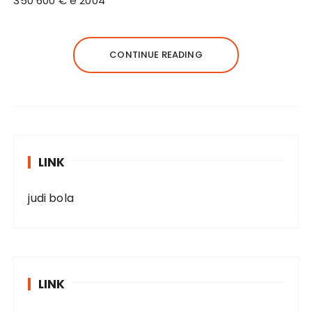
350 600 € e 2004
CONTINUE READING
LINK
judi bola
LINK