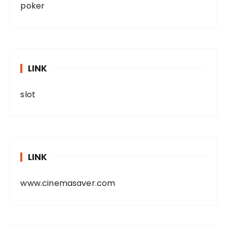
poker
LINK
slot
LINK
www.cinemasaver.com