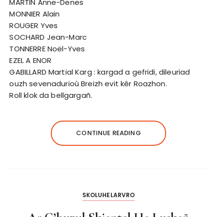
MARTIN Anne-Denes
MONNIER Alain
ROUGER Yves
SOCHARD Jean-Marc
TONNERRE Noël-Yves
EZEL A ENOR
GABILLARD Martial Karg : kargad a gefridi, dileuriad
ouzh sevenadurioù Breizh evit kêr Roazhon.
Roll klok da bellgargañ.
CONTINUE READING
SKOLUHELARVRO