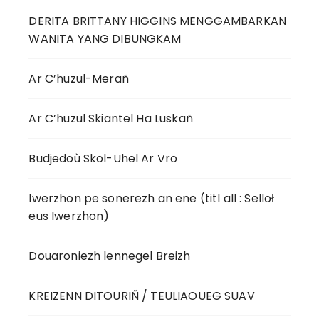
DERITA BRITTANY HIGGINS MENGGAMBARKAN
WANITA YANG DIBUNGKAM
Ar C’huzul-Merañ
Ar C’huzul Skiantel Ha Luskañ
Budjedoù Skol-Uhel Ar Vro
Iwerzhon pe sonerezh an ene (titl all : Selloł
eus Iwerzhon)
Douaroniezh lennegel Breizh
KREIZENN DITOURIÑ / TEULIAOUEG SUAV