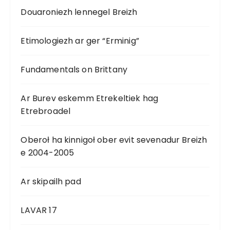
Douaroniezh lennegel Breizh
Etimologiezh ar ger “Erminig”
Fundamentals on Brittany
Ar Burev eskemm Etrekeltiek hag
Etrebroadel
Oberoł ha kinnigoł ober evit sevenadur Breizh
e 2004-2005
Ar skipailh pad
LAVAR 17