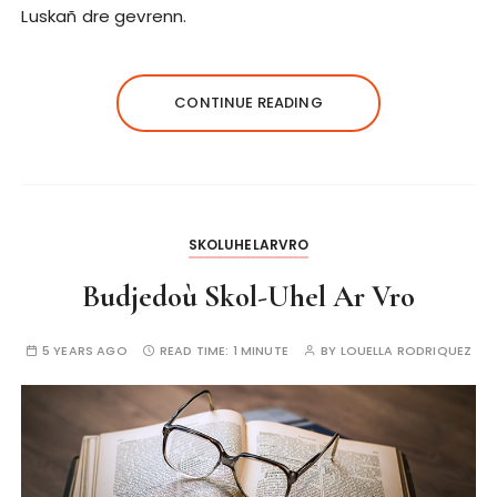
Luskañ dre gevrenn.
CONTINUE READING
SKOLUHELARVRO
Budjedoù Skol-Uhel Ar Vro
5 YEARS AGO
READ TIME:
1 MINUTE
BY
LOUELLA RODRIQUEZ