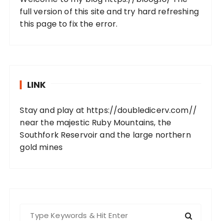
full version of this site and try hard refreshing
this page to fix the error.
LINK
Stay and play at
https://doubledicerv.com//
near the majestic Ruby Mountains, the
Southfork Reservoir and the large northern
gold mines
S