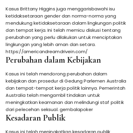
Kasus Brittany Higgins juga menggarisbawahi isu
ketidaksetaraan gender dan norma-norma yang
mendukung ketidaksetaraan dalam lingkungan politik
dan tempat kerja. Ini telah memicu diskusi tentang
perubahan yang perlu dilakukan untuk menciptakan
lingkungan yang lebih aman dan setara.
https://
americandreamdrivein.com
/
Perubahan dalam Kebijakan
Kasus ini telah mendorong perubahan dalam
kebijakan dan prosedur di Gedung Parlemen Australia
dan tempat-tempat kerja politik lainnya. Pemerintah
Australia telah mengambil tindakan untuk
meningkatkan keamanan dan melindungi staf politik
dari pelecehan seksual.
gembalapoker
Kesadaran Publik
Kasus ini telah meningkatkan kesadaran publik