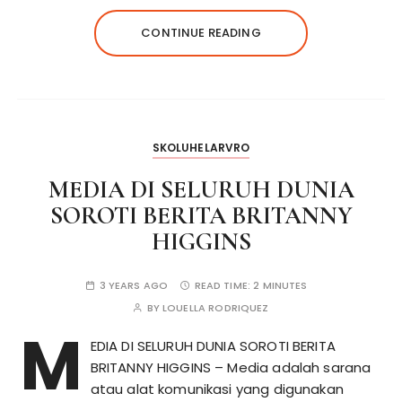
CONTINUE READING
SKOLUHELARVRO
MEDIA DI SELURUH DUNIA
SOROTI BERITA BRITANNY
HIGGINS
3 YEARS AGO
READ TIME:
2 MINUTES
BY
LOUELLA RODRIQUEZ
M
EDIA DI SELURUH DUNIA SOROTI BERITA
BRITANNY HIGGINS
– Media adalah sarana
atau alat komunikasi yang digunakan