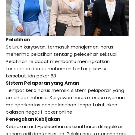
Pelatihan
Seluruh karyawan, termasuk manajemen, harus
menerima pelatihan tentang pelecehan seksual.
Pelatihan ini dapat membantu meningkatkan
kesadaran dan pemahaman tentang isu-isu
tersebut.
idn poker 88
Sistem Pelaporan yang Aman
Tempat kerja harus memiliki sistem pelaporan yang
aman dan rahasia. Karyawan harus merasa nyaman
melaporkan insiden pelecehan tanpa takut akan
balasan negatif.
poker online
Penegakan Kebijakan
Kebijakan anti-pelecehan seksual harus ditegakkan
secara adil dan konsisten. Pelaku harus menghadapi