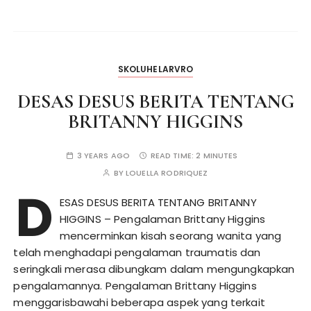
SKOLUHELARVRO
DESAS DESUS BERITA TENTANG
BRITANNY HIGGINS
3 YEARS AGO
READ TIME:
2 MINUTES
BY
LOUELLA RODRIQUEZ
D
ESAS DESUS BERITA TENTANG BRITANNY
HIGGINS
– Pengalaman Brittany Higgins
mencerminkan kisah seorang wanita yang
telah menghadapi pengalaman traumatis dan
seringkali merasa dibungkam dalam mengungkapkan
pengalamannya. Pengalaman Brittany Higgins
menggarisbawahi beberapa aspek yang terkait