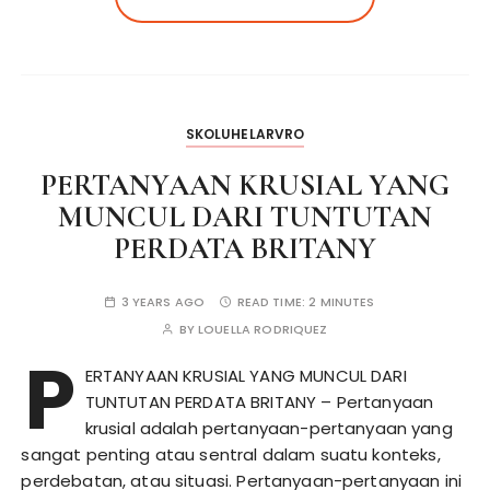
SKOLUHELARVRO
PERTANYAAN KRUSIAL YANG
MUNCUL DARI TUNTUTAN
PERDATA BRITANY
3 YEARS AGO
READ TIME:
2 MINUTES
BY
LOUELLA RODRIQUEZ
P
ERTANYAAN KRUSIAL YANG MUNCUL DARI
TUNTUTAN PERDATA BRITANY
– Pertanyaan
krusial adalah pertanyaan-pertanyaan yang
sangat penting atau sentral dalam suatu konteks,
perdebatan, atau situasi. Pertanyaan-pertanyaan ini