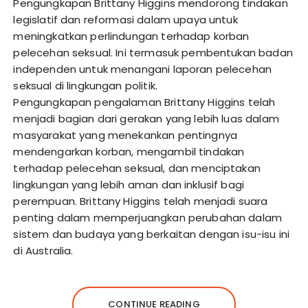
Pengungkapan Brittany Higgins mendorong tindakan
legislatif dan reformasi dalam upaya untuk
meningkatkan perlindungan terhadap korban
pelecehan seksual. Ini termasuk pembentukan badan
independen untuk menangani laporan pelecehan
seksual di lingkungan politik.
Pengungkapan pengalaman Brittany Higgins telah
menjadi bagian dari gerakan yang lebih luas dalam
masyarakat yang menekankan pentingnya
mendengarkan korban, mengambil tindakan
terhadap pelecehan seksual, dan menciptakan
lingkungan yang lebih aman dan inklusif bagi
perempuan. Brittany Higgins telah menjadi suara
penting dalam memperjuangkan perubahan dalam
sistem dan budaya yang berkaitan dengan isu-isu ini
di Australia.
CONTINUE READING