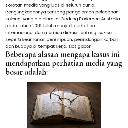
sorotan media yang luas di seluruh dunia.
Pengungkapannya tentang pengalaman pelecehan
seksual yang dia alami di Gedung Parlemen Australia
pada tahun 2019 telah menjadi perhatian
internasional dan memicu diskusi tentang isu-isu
seperti keamanan perempuan, perlindungan korban,
dan budaya di tempat kerja.
slot gacor
Beberapa alasan mengapa kasus ini
mendapatkan perhatian media yang
besar adalah: