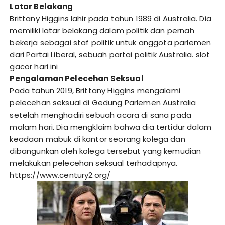
Latar Belakang
Brittany Higgins lahir pada tahun 1989 di Australia. Dia
memiliki latar belakang dalam politik dan pernah
bekerja sebagai staf politik untuk anggota parlemen
dari Partai Liberal, sebuah partai politik Australia.
slot
gacor hari ini
Pengalaman Pelecehan Seksual
Pada tahun 2019, Brittany Higgins mengalami
pelecehan seksual di Gedung Parlemen Australia
setelah menghadiri sebuah acara di sana pada
malam hari. Dia mengklaim bahwa dia tertidur dalam
keadaan mabuk di kantor seorang kolega dan
dibangunkan oleh kolega tersebut yang kemudian
melakukan pelecehan seksual terhadapnya.
https://www.century2.org/