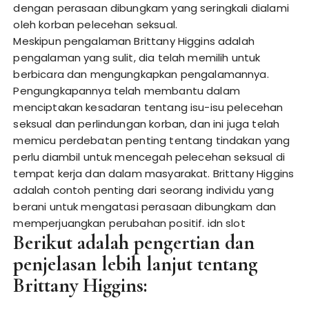
dengan perasaan dibungkam yang seringkali dialami
oleh korban pelecehan seksual.
Meskipun pengalaman Brittany Higgins adalah
pengalaman yang sulit, dia telah memilih untuk
berbicara dan mengungkapkan pengalamannya.
Pengungkapannya telah membantu dalam
menciptakan kesadaran tentang isu-isu pelecehan
seksual dan perlindungan korban, dan ini juga telah
memicu perdebatan penting tentang tindakan yang
perlu diambil untuk mencegah pelecehan seksual di
tempat kerja dan dalam masyarakat. Brittany Higgins
adalah contoh penting dari seorang individu yang
berani untuk mengatasi perasaan dibungkam dan
memperjuangkan perubahan positif.
idn slot
Berikut adalah pengertian dan
penjelasan lebih lanjut tentang
Brittany Higgins: