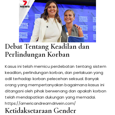
Debat Tentang Keadilan dan
Perlindungan Korban
Kasus ini telah memicu perdebatan tentang sistem
keadilan, perlindungan korban, dan perlakuan yang
adil terhadap korban pelecehan seksual. Banyak
orang yang mempertanyakan bagaimana kasus ini
ditangani oleh pihak berwenang dan apakah korban
telah mendapatkan dukungan yang memadai.
https://americandreamdrivein.com/
Ketidaksetaraan Gender