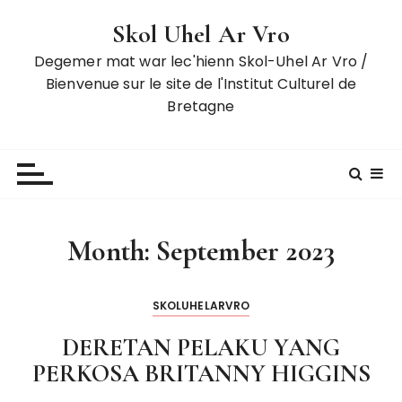
S
Skol Uhel Ar Vro
k
i
Degemer mat war lec'hienn Skol-Uhel Ar Vro /
p
Bienvenue sur le site de l'Institut Culturel de
t
Bretagne
o
c
o
n
t
e
Month:
September 2023
n
t
SKOLUHELARVRO
DERETAN PELAKU YANG
PERKOSA BRITANNY HIGGINS