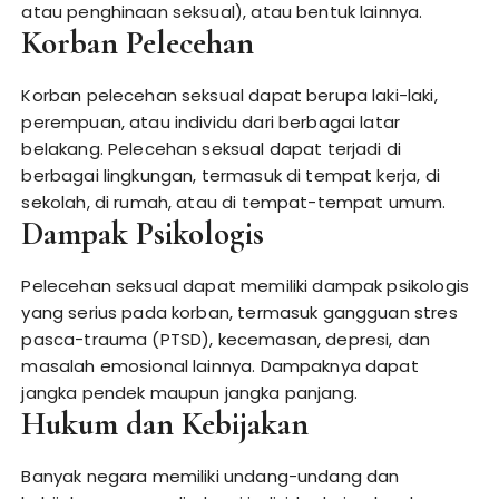
atau penghinaan seksual), atau bentuk lainnya.
Korban Pelecehan
Korban pelecehan seksual dapat berupa laki-laki,
perempuan, atau individu dari berbagai latar
belakang. Pelecehan seksual dapat terjadi di
berbagai lingkungan, termasuk di tempat kerja, di
sekolah, di rumah, atau di tempat-tempat umum.
Dampak Psikologis
Pelecehan seksual dapat memiliki dampak psikologis
yang serius pada korban, termasuk gangguan stres
pasca-trauma (PTSD), kecemasan, depresi, dan
masalah emosional lainnya. Dampaknya dapat
jangka pendek maupun jangka panjang.
Hukum dan Kebijakan
Banyak negara memiliki undang-undang dan