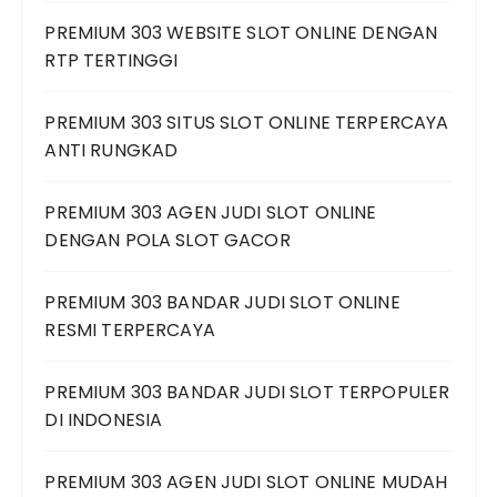
PREMIUM 303 WEBSITE SLOT ONLINE DENGAN
RTP TERTINGGI
PREMIUM 303 SITUS SLOT ONLINE TERPERCAYA
ANTI RUNGKAD
PREMIUM 303 AGEN JUDI SLOT ONLINE
DENGAN POLA SLOT GACOR
PREMIUM 303 BANDAR JUDI SLOT ONLINE
RESMI TERPERCAYA
PREMIUM 303 BANDAR JUDI SLOT TERPOPULER
DI INDONESIA
PREMIUM 303 AGEN JUDI SLOT ONLINE MUDAH