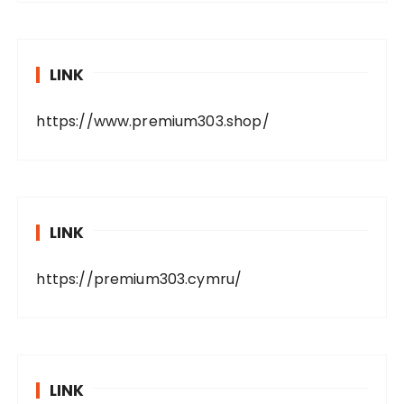
LINK
https://www.premium303.shop/
LINK
https://premium303.cymru/
LINK