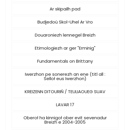
Ar skipailh pad
Budjedoù Skol-Uhel Ar Vro
Douaroniezh lennegel Breizh
Etimologiezh ar ger "Erminig"
Fundamentals on Brittany
Iwerzhon pe sonerezh an ene (titl all :
Selloł eus Iwerzhon)
KREIZENN DITOURIÑ / TEULIAOUEG SUAV
LAVAR 17
Oberoł ha kinnigoł ober evit sevenadur
Breizh e 2004-2005