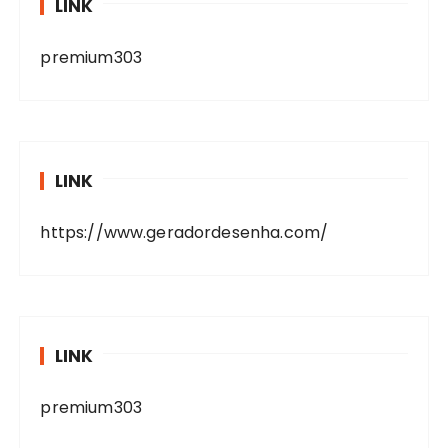
LINK
premium303
LINK
https://www.geradordesenha.com/
LINK
premium303