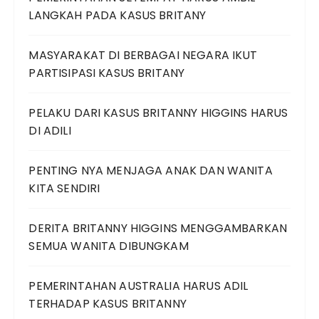
LANGKAH PADA KASUS BRITANY
MASYARAKAT DI BERBAGAI NEGARA IKUT
PARTISIPASI KASUS BRITANY
PELAKU DARI KASUS BRITANNY HIGGINS HARUS
DI ADILI
PENTING NYA MENJAGA ANAK DAN WANITA
KITA SENDIRI
DERITA BRITANNY HIGGINS MENGGAMBARKAN
SEMUA WANITA DIBUNGKAM
PEMERINTAHAN AUSTRALIA HARUS ADIL
TERHADAP KASUS BRITANNY