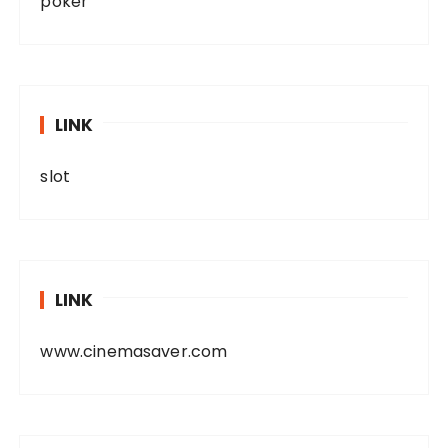
poker
LINK
slot
LINK
www.cinemasaver.com