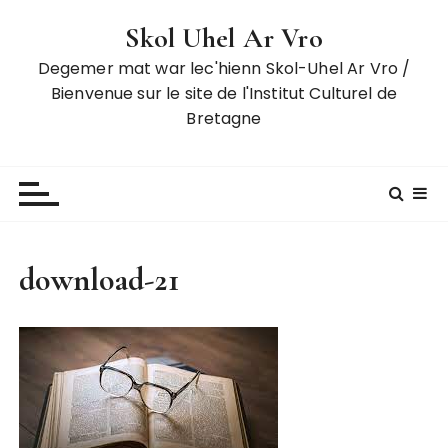
S
Skol Uhel Ar Vro
k
i
Degemer mat war lec'hienn Skol-Uhel Ar Vro /
p
Bienvenue sur le site de l'Institut Culturel de
t
Bretagne
o
c
o
n
t
e
download-21
n
t